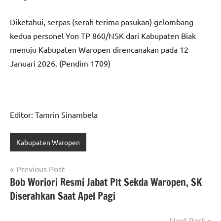
Diketahui, serpas (serah terima pasukan) gelombang
kedua personel Yon TP 860/NSK dari Kabupaten Biak
menuju Kabupaten Waropen direncanakan pada 12
Januari 2026. (Pendim 1709)
Editor: Tamrin Sinambela
Kabupaten Waropen
Navigasi
Previous Post
Bob Woriori Resmi Jabat Plt Sekda Waropen, SK
pos
Diserahkan Saat Apel Pagi
Next Post