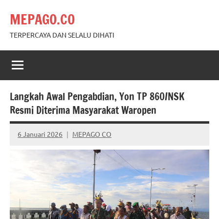
Skip
MEPAGO.CO
to
content
TERPERCAYA DAN SELALU DIHATI
Langkah Awal Pengabdian, Yon TP 860/NSK
Resmi Diterima Masyarakat Waropen
6 Januari 2026
MEPAGO CO
No
comments