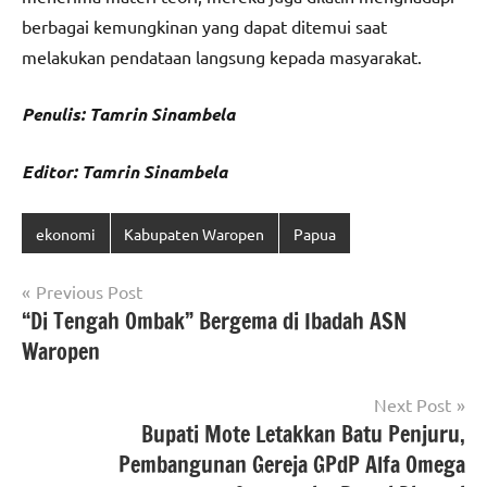
berbagai kemungkinan yang dapat ditemui saat
melakukan pendataan langsung kepada masyarakat.
Penulis: Tamrin Sinambela
Editor: Tamrin Sinambela
ekonomi
Kabupaten Waropen
Papua
Navigasi
Previous Post
“Di Tengah Ombak” Bergema di Ibadah ASN
pos
Waropen
Next Post
Bupati Mote Letakkan Batu Penjuru,
Pembangunan Gereja GPdP Alfa Omega