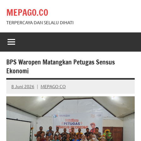
Skip
MEPAGO.CO
to
content
TERPERCAYA DAN SELALU DIHATI
BPS Waropen Matangkan Petugas Sensus
Ekonomi
8 Juni 2026
MEPAGO CO
No
comments