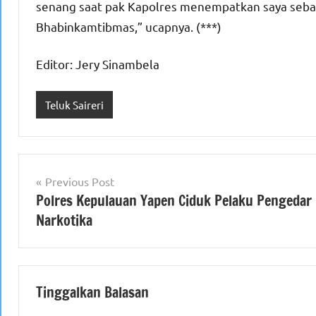
senang saat pak Kapolres menempatkan saya seba
Bhabinkamtibmas,” ucapnya. (***)
Editor: Jery Sinambela
Teluk Saireri
Navigasi
Previous Post
Polres Kepulauan Yapen Ciduk Pelaku Pengedar
pos
Narkotika
Tinggalkan Balasan