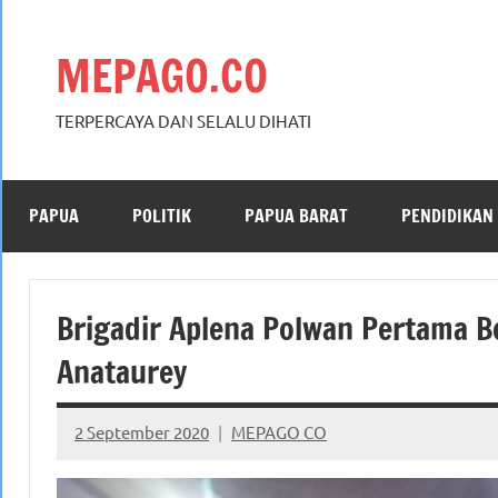
Skip
to
MEPAGO.CO
content
TERPERCAYA DAN SELALU DIHATI
PAPUA
POLITIK
PAPUA BARAT
PENDIDIKAN
Brigadir Aplena Polwan Pertama B
Anataurey
2 September 2020
MEPAGO CO
No
comments