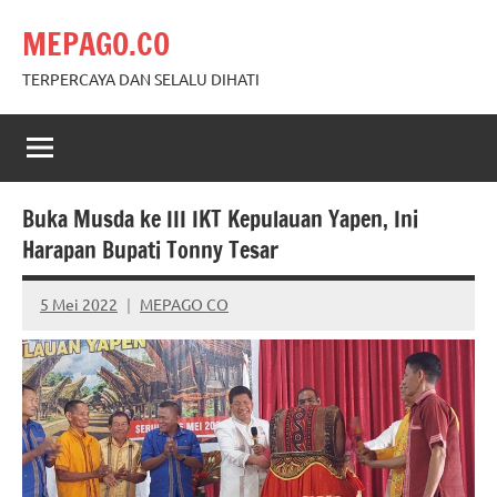
Skip
MEPAGO.CO
to
content
TERPERCAYA DAN SELALU DIHATI
Buka Musda ke III IKT Kepulauan Yapen, Ini
Harapan Bupati Tonny Tesar
5 Mei 2022
MEPAGO CO
No
comments