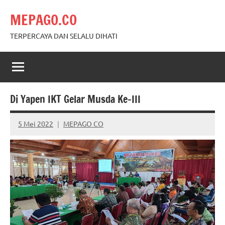
Skip
MEPAGO.CO
to
content
TERPERCAYA DAN SELALU DIHATI
Di Yapen IKT Gelar Musda Ke-III
5 Mei 2022
MEPAGO CO
No
comments