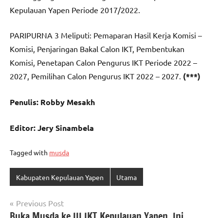
Kepulauan Yapen Periode 2017/2022.
PARIPURNA 3 Meliputi: Pemaparan Hasil Kerja Komisi –
Komisi, Penjaringan Bakal Calon IKT, Pembentukan
Komisi, Penetapan Calon Pengurus IKT Periode 2022 –
2027, Pemilihan Calon Pengurus IKT 2022 – 2027.
(***)
Penulis: Robby Mesakh
Editor: Jery Sinambela
Tagged with
musda
Kabupaten Kepulauan Yapen
Utama
Navigasi
Previous Post
Buka Musda ke III IKT Kepulauan Yapen, Ini