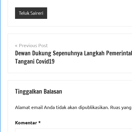
Teluk Saireri
Navigasi
Previous Post
Dewan Dukung Sepenuhnya Langkah Pemerinta
pos
Tangani Covid19
Tinggalkan Balasan
Alamat email Anda tidak akan dipublikasikan.
Ruas yang
Komentar
*