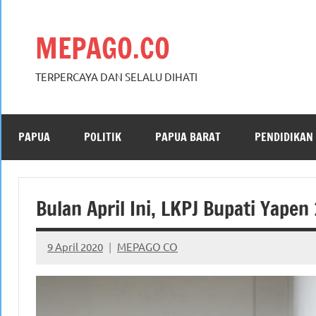
Skip
to
MEPAGO.CO
content
TERPERCAYA DAN SELALU DIHATI
PAPUA
POLITIK
PAPUA BARAT
PENDIDIKAN
Bulan April Ini, LKPJ Bupati Yape
9 April 2020
MEPAGO CO
No
comments