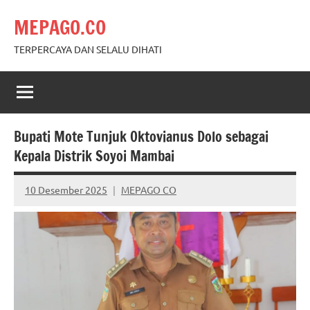
Skip
MEPAGO.CO
to
content
TERPERCAYA DAN SELALU DIHATI
Bupati Mote Tunjuk Oktovianus Dolo sebagai
Kepala Distrik Soyoi Mambai
10 Desember 2025
MEPAGO CO
No
comments