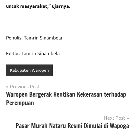
untuk masyarakat,” ujarnya.
Penulis: Tamrin Sinambela
Editor: Tamrin Sinambela
Kabupaten Waropen
Navigasi
Previous Post
Waropen Bergerak Hentikan Kekerasan terhadap
pos
Perempuan
Next Post
Pasar Murah Nataru Resmi Dimulai di Wapoga