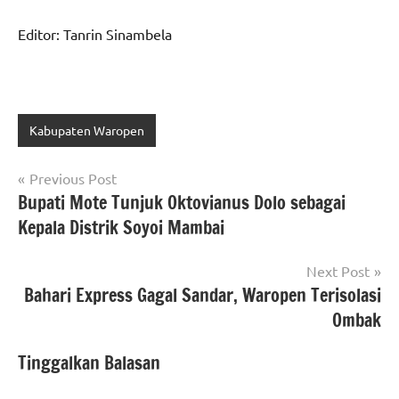
Editor: Tanrin Sinambela
Kabupaten Waropen
Navigasi
Previous Post
Bupati Mote Tunjuk Oktovianus Dolo sebagai
pos
Kepala Distrik Soyoi Mambai
Next Post
Bahari Express Gagal Sandar, Waropen Terisolasi
Ombak
Tinggalkan Balasan