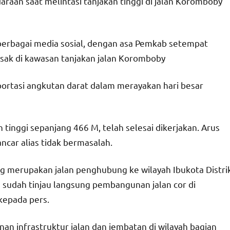
raan saat melintasi tanjakan tinggi di jalan Koromboby
erbagai media sosial, dengan asa Pemkab setempat
usak di kawasan tanjakan jalan Koromboby
portasi angkutan darat dalam merayakan hari besar
 tinggi sepanjang 466 M, telah selesai dikerjakan. Arus
ancar alias tidak bermasalah.
 merupakan jalan penghubung ke wilayah Ibukota Distri
a sudah tinjau langsung pembangunan jalan cor di
kepada pers.
an infrastruktur jalan dan jembatan di wilayah bagian