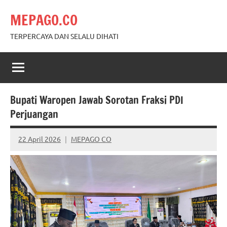
Skip
MEPAGO.CO
to
content
TERPERCAYA DAN SELALU DIHATI
Bupati Waropen Jawab Sorotan Fraksi PDI
Perjuangan
22 April 2026
MEPAGO CO
No
comments