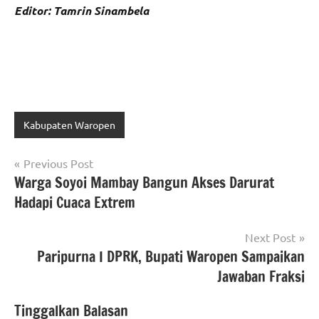
Editor: Tamrin Sinambela
Kabupaten Waropen
Navigasi
Previous Post
Warga Soyoi Mambay Bangun Akses Darurat
pos
Hadapi Cuaca Extrem
Next Post
Paripurna I DPRK, Bupati Waropen Sampaikan
Jawaban Fraksi
Tinggalkan Balasan