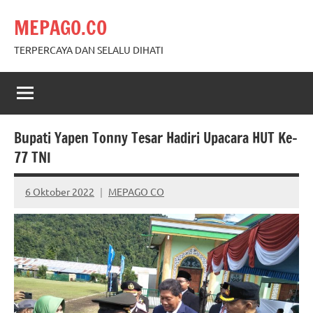
Skip
MEPAGO.CO
to
content
TERPERCAYA DAN SELALU DIHATI
Bupati Yapen Tonny Tesar Hadiri Upacara HUT Ke-
77 TNI
6 Oktober 2022
MEPAGO CO
No
comments