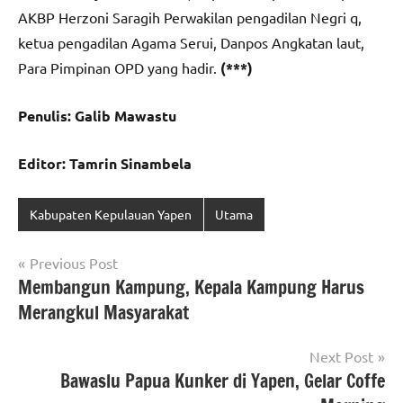
AKBP Herzoni Saragih Perwakilan pengadilan Negri q,
ketua pengadilan Agama Serui, Danpos Angkatan laut,
Para Pimpinan OPD yang hadir.
(***)
Penulis: Galib Mawastu
Editor: Tamrin Sinambela
Kabupaten Kepulauan Yapen
Utama
Navigasi
Previous Post
Membangun Kampung, Kepala Kampung Harus
pos
Merangkul Masyarakat
Next Post
Bawaslu Papua Kunker di Yapen, Gelar Coffe