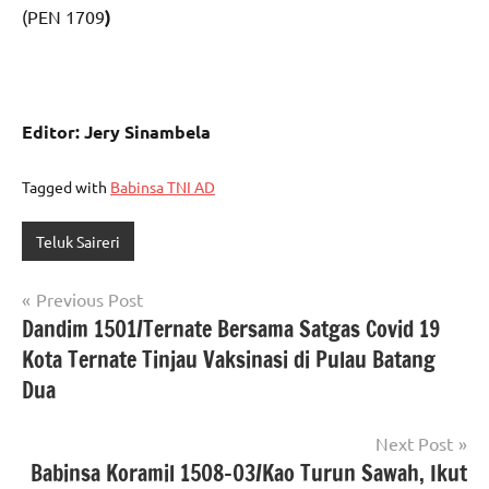
(PEN 1709
)
Editor: Jery Sinambela
Tagged with
Babinsa TNI AD
Teluk Saireri
Navigasi
Previous Post
Dandim 1501/Ternate Bersama Satgas Covid 19
pos
Kota Ternate Tinjau Vaksinasi di Pulau Batang
Dua
Next Post
Babinsa Koramil 1508-03/Kao Turun Sawah, Ikut