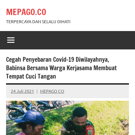
Skip
MEPAGO.CO
to
content
TERPERCAYA DAN SELALU DIHATI
Cegah Penyebaran Covid-19 Diwilayahnya,
Babinsa Bersama Warga Kerjasama Membuat
Tempat Cuci Tangan
24 Juli 2021
MEPAGO CO
No
comments