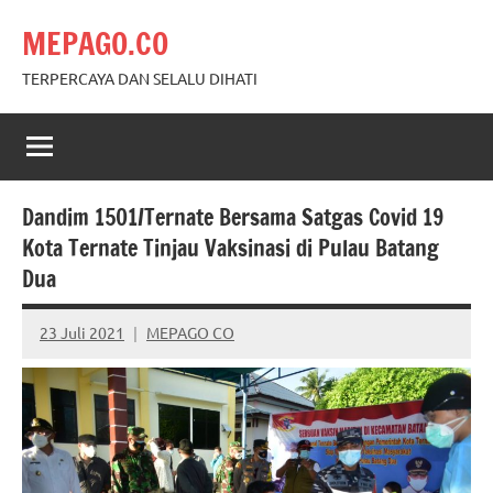
Skip
MEPAGO.CO
to
content
TERPERCAYA DAN SELALU DIHATI
Dandim 1501/Ternate Bersama Satgas Covid 19
Kota Ternate Tinjau Vaksinasi di Pulau Batang
Dua
23 Juli 2021
MEPAGO CO
No
comments