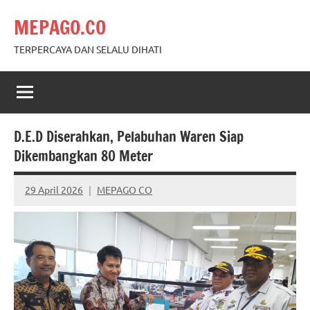
Skip
MEPAGO.CO
to
content
TERPERCAYA DAN SELALU DIHATI
D.E.D Diserahkan, Pelabuhan Waren Siap
Dikembangkan 80 Meter
29 April 2026
MEPAGO CO
No
comments