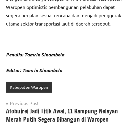
Waropen optimistis pembangunan pelabuhan dapat
segera berjalan sesuai rencana dan menjadi penggerak
utama sektor transportasi laut di daerah tersebut.
Penulis: Tamrin Sinambela
Editor: Tamrin Sinambela
Kabupaten Waropen
Navigasi
Previous Post
Atobuirei Jadi Titik Awal, 11 Kampung Nelayan
pos
Merah Putih Segera Dibangun di Waropen