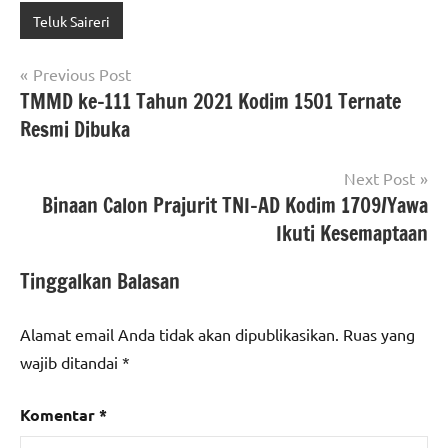
Teluk Saireri
Navigasi
Previous Post
TMMD ke-111 Tahun 2021 Kodim 1501 Ternate
pos
Resmi Dibuka
Next Post
Binaan Calon Prajurit TNI-AD Kodim 1709/Yawa
Ikuti Kesemaptaan
Tinggalkan Balasan
Alamat email Anda tidak akan dipublikasikan.
Ruas yang
wajib ditandai
*
Komentar
*