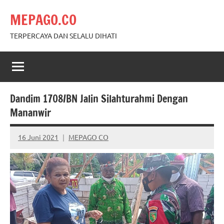
Skip
MEPAGO.CO
to
content
TERPERCAYA DAN SELALU DIHATI
Dandim 1708/BN Jalin Silahturahmi Dengan
Mananwir
16 Juni 2021
MEPAGO CO
No
comments