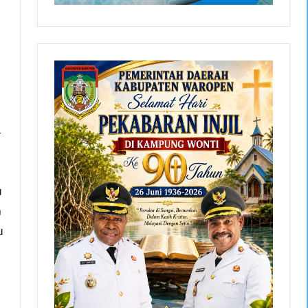
r
u
a
u