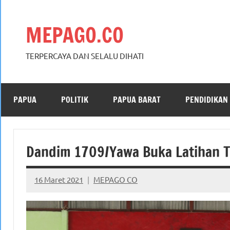
Skip
to
MEPAGO.CO
content
TERPERCAYA DAN SELALU DIHATI
PAPUA
POLITIK
PAPUA BARAT
PENDIDIKAN
Dandim 1709/Yawa Buka Latihan Te
16 Maret 2021
MEPAGO CO
No
comments