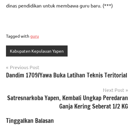
dinas pendidikan untuk membawa guru baru. (***)
Tagged with
guru
Kabupaten Kepulauan Yapen
Navigasi
Previous Post
Dandim 1709/Yawa Buka Latihan Teknis Teritorial
pos
Next Post
Satresnarkoba Yapen, Kembali Ungkap Peredaran
Ganja Kering Seberat 1/2 KG
Tinggalkan Balasan