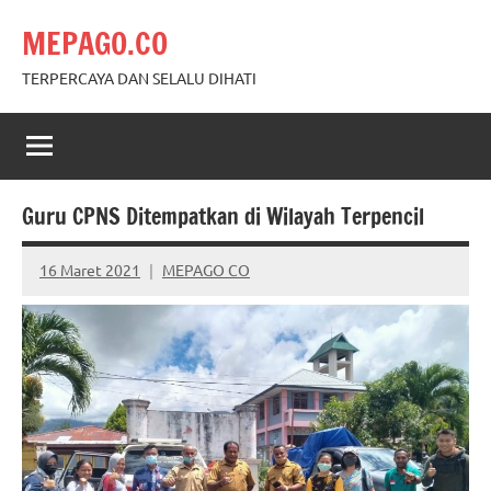
Skip
MEPAGO.CO
to
content
TERPERCAYA DAN SELALU DIHATI
Guru CPNS Ditempatkan di Wilayah Terpencil
16 Maret 2021
MEPAGO CO
No
comments