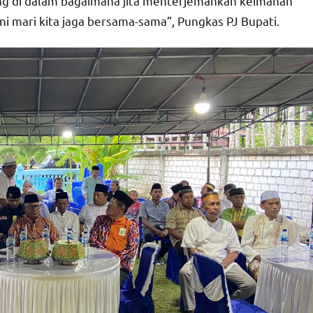
g di dalam bagaimana jita menterjemahkan keimanan
ini mari kita jaga bersama-sama”, Pungkas PJ Bupati.