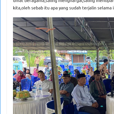
umat beragama,saling menghargai,saling menopan
kita,oleh sebab itu apa yang sudah terjalin selama 