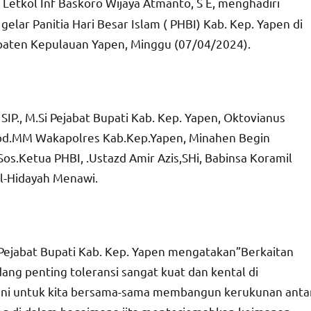
tkol Inf Baskoro Wijaya Atmanto, S E, menghadiri
lar Panitia Hari Besar Islam ( PHBI) Kab. Kep. Yapen di
upaten Kepulauan Yapen, Minggu (07/04/2024).
SIP., M.Si Pejabat Bupati Kab. Kep. Yapen, Oktovianus
,Spd.MM Wakapolres Kab.Kep.Yapen, Minahen Begin
os.Ketua PHBI, .Ustazd Amir Azis,SHi, Babinsa Koramil
l-Hidayah Menawi.
 Pejabat Bupati Kab. Kep. Yapen mengatakan”Berkaitan
g penting toleransi sangat kuat dan kental di
 ini untuk kita bersama-sama membangun kerukunan anta