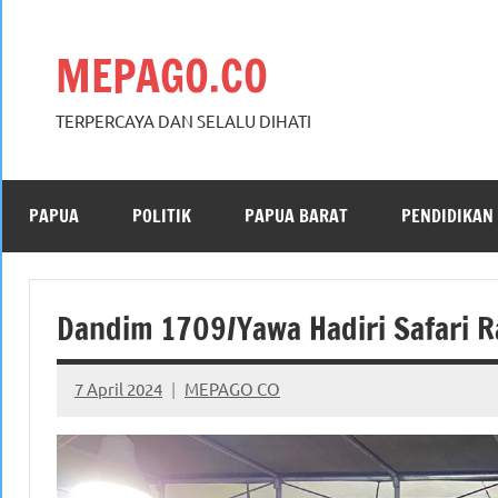
Skip
to
MEPAGO.CO
content
TERPERCAYA DAN SELALU DIHATI
PAPUA
POLITIK
PAPUA BARAT
PENDIDIKAN
Dandim 1709/Yawa Hadiri Safari R
7 April 2024
MEPAGO CO
No
comments