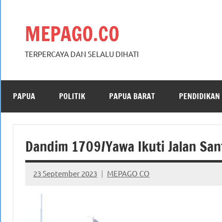
Skip
to
MEPAGO.CO
content
TERPERCAYA DAN SELALU DIHATI
PAPUA
POLITIK
PAPUA BARAT
PENDIDIKAN
Dandim 1709/Yawa Ikuti Jalan San
23 September 2023
MEPAGO CO
No
comments