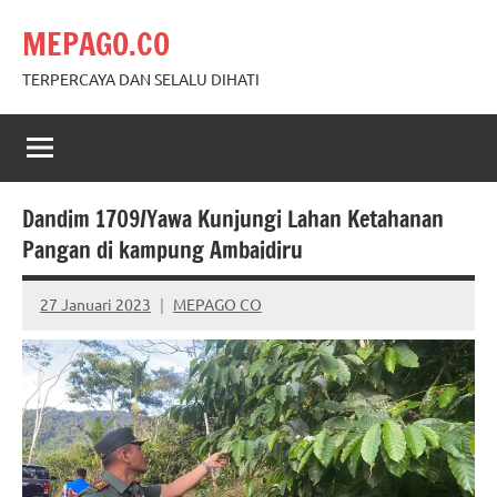
Skip
MEPAGO.CO
to
content
TERPERCAYA DAN SELALU DIHATI
Dandim 1709/Yawa Kunjungi Lahan Ketahanan
Pangan di kampung Ambaidiru
27 Januari 2023
MEPAGO CO
No
comments