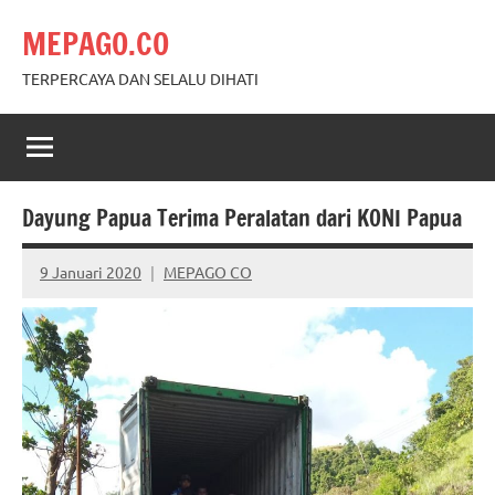
Skip
MEPAGO.CO
to
content
TERPERCAYA DAN SELALU DIHATI
Dayung Papua Terima Peralatan dari KONI Papua
9 Januari 2020
MEPAGO CO
No
comments