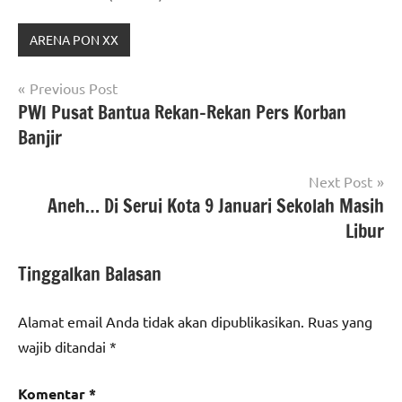
ARENA PON XX
Navigasi
Previous Post
PWI Pusat Bantua Rekan-Rekan Pers Korban
pos
Banjir
Next Post
Aneh… Di Serui Kota 9 Januari Sekolah Masih
Libur
Tinggalkan Balasan
Alamat email Anda tidak akan dipublikasikan.
Ruas yang
wajib ditandai
*
Komentar
*