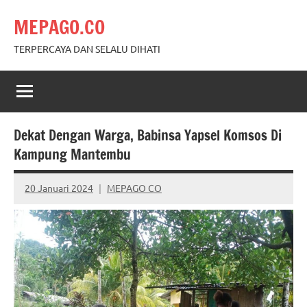
Skip
MEPAGO.CO
to
content
TERPERCAYA DAN SELALU DIHATI
Dekat Dengan Warga, Babinsa Yapsel Komsos Di
Kampung Mantembu
20 Januari 2024
MEPAGO CO
No
comments