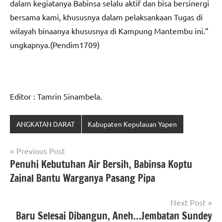
dalam kegiatanya Babinsa selalu aktif dan bisa bersinergi
bersama kami, khususnya dalam pelaksankaan Tugas di
wilayah binaanya khususnya di Kampung Mantembu ini.”
ungkapnya.(Pendim1709)
Editor : Tamrin Sinambela.
ANGKATAN DARAT
Kabupaten Kepulauan Yapen
Navigasi
Previous Post
Penuhi Kebutuhan Air Bersih, Babinsa Koptu
pos
Zainal Bantu Warganya Pasang Pipa
Next Post
Baru Selesai Dibangun, Aneh…Jembatan Sundey