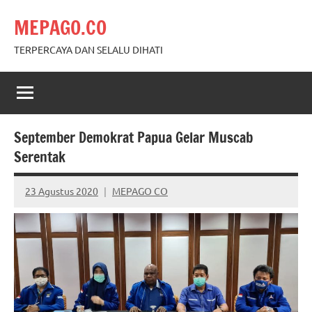
Skip
MEPAGO.CO
to
content
TERPERCAYA DAN SELALU DIHATI
September Demokrat Papua Gelar Muscab
Serentak
23 Agustus 2020
MEPAGO CO
No
comments