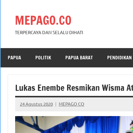
Skip
to
MEPAGO.CO
content
TERPERCAYA DAN SELALU DIHATI
PAPUA
POLITIK
PAPUA BARAT
PENDIDIKAN
Lukas Enembe Resmikan Wisma At
24 Agustus 2020
MEPAGO CO
No
comments