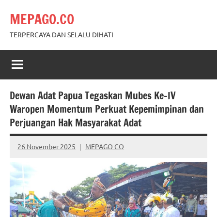
Skip
MEPAGO.CO
to
content
TERPERCAYA DAN SELALU DIHATI
Dewan Adat Papua Tegaskan Mubes Ke-IV
Waropen Momentum Perkuat Kepemimpinan dan
Perjuangan Hak Masyarakat Adat
26 November 2025
MEPAGO CO
No
comments