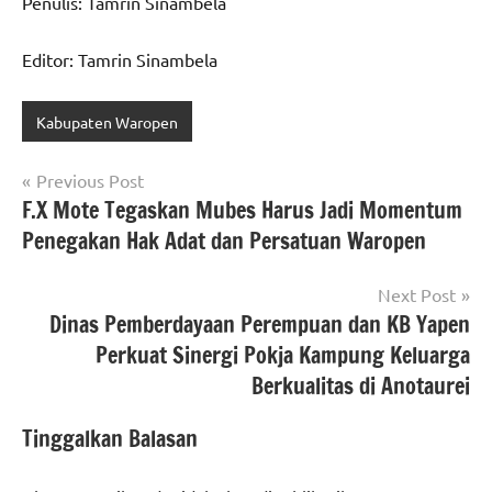
Penulis: Tamrin Sinambela
Editor: Tamrin Sinambela
Kabupaten Waropen
Navigasi
Previous Post
F.X Mote Tegaskan Mubes Harus Jadi Momentum
pos
Penegakan Hak Adat dan Persatuan Waropen
Next Post
Dinas Pemberdayaan Perempuan dan KB Yapen
Perkuat Sinergi Pokja Kampung Keluarga
Berkualitas di Anotaurei
Tinggalkan Balasan