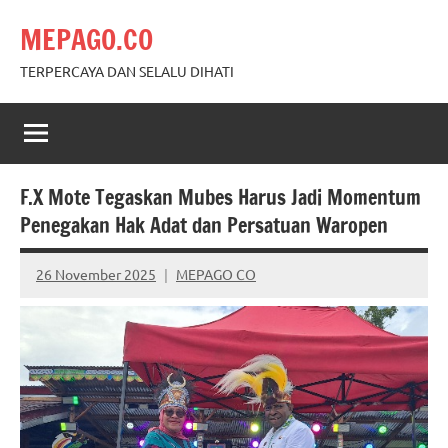
Skip
MEPAGO.CO
to
content
TERPERCAYA DAN SELALU DIHATI
F.X Mote Tegaskan Mubes Harus Jadi Momentum
Penegakan Hak Adat dan Persatuan Waropen
26 November 2025
MEPAGO CO
No
comments