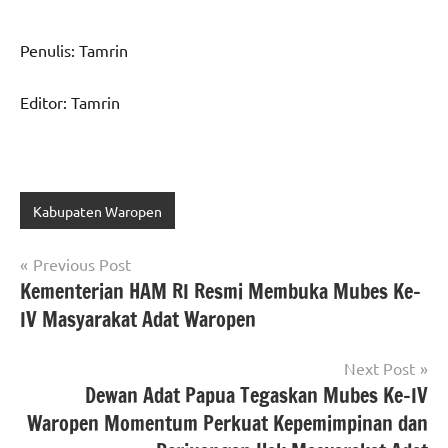
Penulis: Tamrin
Editor: Tamrin
Kabupaten Waropen
Navigasi
Previous Post
Kementerian HAM RI Resmi Membuka Mubes Ke-
pos
IV Masyarakat Adat Waropen
Next Post
Dewan Adat Papua Tegaskan Mubes Ke-IV
Waropen Momentum Perkuat Kepemimpinan dan