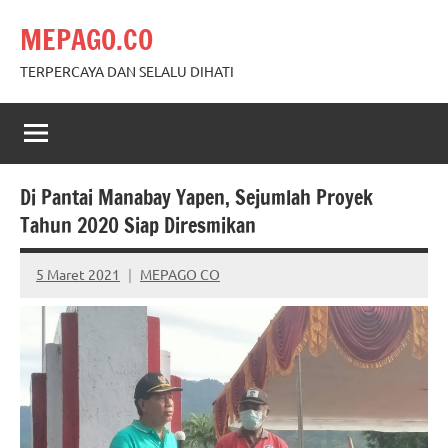
Skip
MEPAGO.CO
to
content
TERPERCAYA DAN SELALU DIHATI
Di Pantai Manabay Yapen, Sejumlah Proyek
Tahun 2020 Siap Diresmikan
5 Maret 2021
MEPAGO CO
No
comments