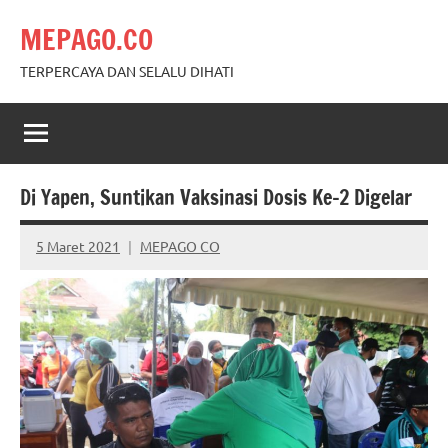
Skip
MEPAGO.CO
to
content
TERPERCAYA DAN SELALU DIHATI
Di Yapen, Suntikan Vaksinasi Dosis Ke-2 Digelar
5 Maret 2021
MEPAGO CO
No
comments