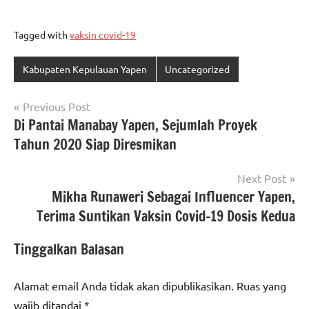
Tagged with
vaksin covid-19
Kabupaten Kepulauan Yapen
Uncategorized
Navigasi
Previous Post
Di Pantai Manabay Yapen, Sejumlah Proyek
pos
Tahun 2020 Siap Diresmikan
Next Post
Mikha Runaweri Sebagai Influencer Yapen,
Terima Suntikan Vaksin Covid-19 Dosis Kedua
Tinggalkan Balasan
Alamat email Anda tidak akan dipublikasikan.
Ruas yang
wajib ditandai
*