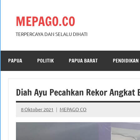
Skip
to
MEPAGO.CO
content
TERPERCAYA DAN SELALU DIHATI
PAPUA
POLITIK
PAPUA BARAT
PENDIDIKAN
Diah Ayu Pecahkan Rekor Angkat B
8 Oktober 2021
MEPAGO CO
No
comments