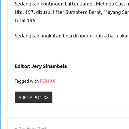
Sedangkan kontingen Llifter Jambi, Melinda Gusti 
tital 197, disusul lifter Sumatera Barat, Mayang Sa
total 196.
Sedangkan angkatan besi di nomor putra baru akan
Editor: Jery Sinambela
Tagged with
PON XX
ARENA PON XX
Navigasi
Previous Post