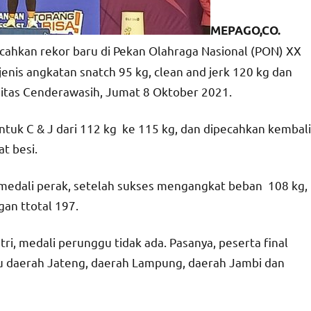
MEPAGO,CO.
cahkan rekor baru di Pekan Olahraga Nasional (PON) XX
nis angkatan snatch 95 kg, clean and jerk 120 kg dan
ersitas Cenderawasih, Jumat 8 Oktober 2021.
tuk C & J dari 112 kg ke 115 kg, dan dipecahkan kembali
t besi.
ih medali perak, setelah sukses mengangkat beban 108 kg,
gan ttotal 197.
tri, medali perunggu tidak ada. Pasanya, peserta final
itu daerah Jateng, daerah Lampung, daerah Jambi dan