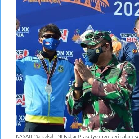
KASAU Marsekal TNI Fadjar Prasetyo memberi salam ke