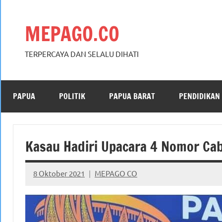
Skip
to
MEPAGO.CO
content
TERPERCAYA DAN SELALU DIHATI
PAPUA
POLITIK
PAPUA BARAT
PENDIDIKAN
Kasau Hadiri Upacara 4 Nomor Ca
8 Oktober 2021
MEPAGO CO
No
comments