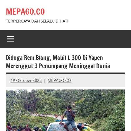
Skip
MEPAGO.CO
to
content
TERPERCAYA DAN SELALU DIHATI
Diduga Rem Blong, Mobil L 300 Di Yapen
Merenggut 3 Penumpang Meninggal Dunia
19 Oktober 2023
MEPAGO CO
No
comments