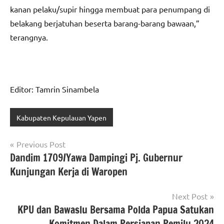
kanan pelaku/supir hingga membuat para penumpang di
belakang berjatuhan beserta barang-barang bawaan,”
terangnya.
Editor: Tamrin Sinambela
Kabupaten Kepulauan Yapen
Navigasi
Previous Post
Dandim 1709/Yawa Dampingi Pj. Gubernur
pos
Kunjungan Kerja di Waropen
Next Post
KPU dan Bawaslu Bersama Polda Papua Satukan
Komitmen Dalam Persiapan Pemilu 2024