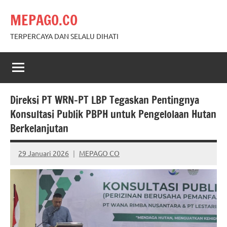
Skip
MEPAGO.CO
to
content
TERPERCAYA DAN SELALU DIHATI
Direksi PT WRN–PT LBP Tegaskan Pentingnya
Konsultasi Publik PBPH untuk Pengelolaan Hutan
Berkelanjutan
29 Januari 2026
MEPAGO CO
No
comments