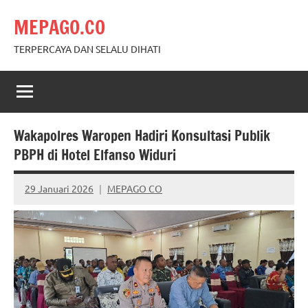
Skip
MEPAGO.CO
to
content
TERPERCAYA DAN SELALU DIHATI
Wakapolres Waropen Hadiri Konsultasi Publik
PBPH di Hotel Elfanso Widuri
29 Januari 2026
MEPAGO CO
No
comments