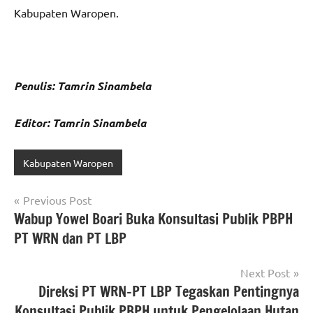
Kabupaten Waropen.
Penulis: Tamrin Sinambela
Editor: Tamrin Sinambela
Kabupaten Waropen
Navigasi
Previous Post
Wabup Yowel Boari Buka Konsultasi Publik PBPH
pos
PT WRN dan PT LBP
Next Post
Direksi PT WRN–PT LBP Tegaskan Pentingnya
Konsultasi Publik PBPH untuk Pengelolaan Hutan