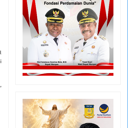
l
i
,