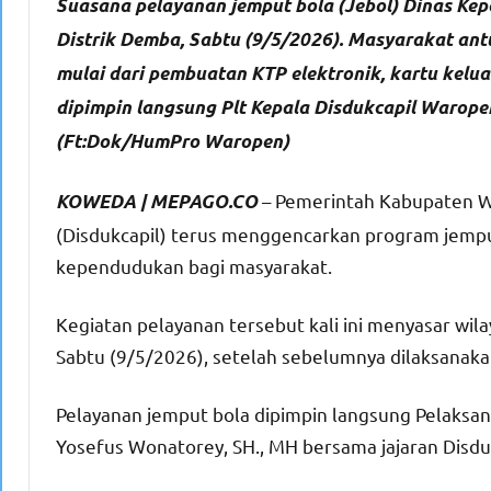
Suasana pelayanan jemput bola (Jebol) Dinas Ke
Distrik Demba, Sabtu (9/5/2026). Masyarakat an
mulai dari pembuatan KTP elektronik, kartu kelu
dipimpin langsung Plt Kepala Disdukcapil Warope
(Ft:Dok/HumPro Waropen)
– Pemerintah Kabupaten W
KOWEDA | MEPAGO.CO
(Disdukcapil) terus menggencarkan program jempu
kependudukan bagi masyarakat.
Kegiatan pelayanan tersebut kali ini menyasar wil
Sabtu (9/5/2026), setelah sebelumnya dilaksanakan
Pelayanan jemput bola dipimpin langsung Pelaksan
Yosefus Wonatorey, SH., MH bersama jajaran Disdu