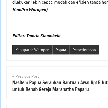
dilakukan lebih cepat, mudah dan efisien tanpa ha
HumPro Waropen)
Editor: Tamrin Sinambela
Kabupaten Waropen
Papua
Pemerintahan
Navigasi
Previous Post
NasDem Papua Serahkan Bantuan Awal Rp15 Jut
pos
untuk Rehab Gereja Maranatha Paparu