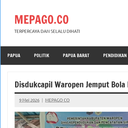
Skip
to
MEPAGO.CO
content
TERPERCAYA DAN SELALU DIHATI
PAPUA
POLITIK
PAPUA BARAT
PENDIDIKAN
Disdukcapil Waropen Jemput Bola 
9 Mei 2026
MEPAGO CO
No
comments