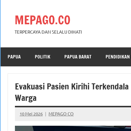
Skip
to
MEPAGO.CO
content
TERPERCAYA DAN SELALU DIHATI
PAPUA
POLITIK
PAPUA BARAT
PENDIDIKAN
Evakuasi Pasien Kirihi Terkendala
Warga
10 Mei 2026
MEPAGO CO
No
comments