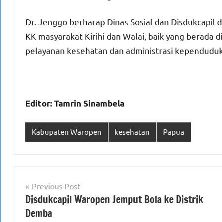
Dr. Jenggo berharap Dinas Sosial dan Disdukcapil
KK masyarakat Kirihi dan Walai, baik yang berada 
pelayanan kesehatan dan administrasi kependuduk
Editor: Tamrin Sinambela
Kabupaten Waropen
kesehatan
Papua
Navigasi
Previous Post
Disdukcapil Waropen Jemput Bola ke Distrik
pos
Demba