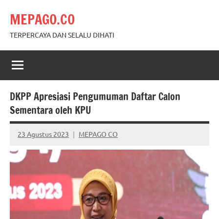
Skip
MEPAGO.CO
to
content
TERPERCAYA DAN SELALU DIHATI
DKPP Apresiasi Pengumuman Daftar Calon
Sementara oleh KPU
23 Agustus 2023
MEPAGO CO
No
comments