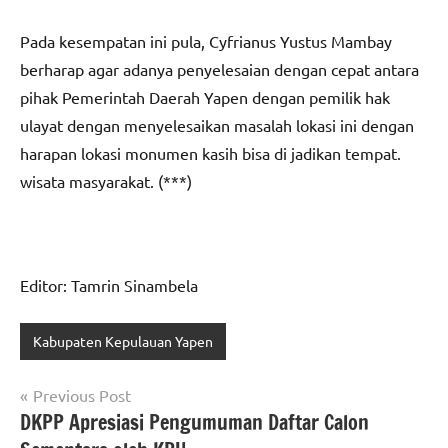
Pada kesempatan ini pula, Cyfrianus Yustus Mambay
berharap agar adanya penyelesaian dengan cepat antara
pihak Pemerintah Daerah Yapen dengan pemilik hak
ulayat dengan menyelesaikan masalah lokasi ini dengan
harapan lokasi monumen kasih bisa di jadikan tempat.
wisata masyarakat. (***)
Editor: Tamrin Sinambela
Kabupaten Kepulauan Yapen
Navigasi
Previous Post
DKPP Apresiasi Pengumuman Daftar Calon
pos