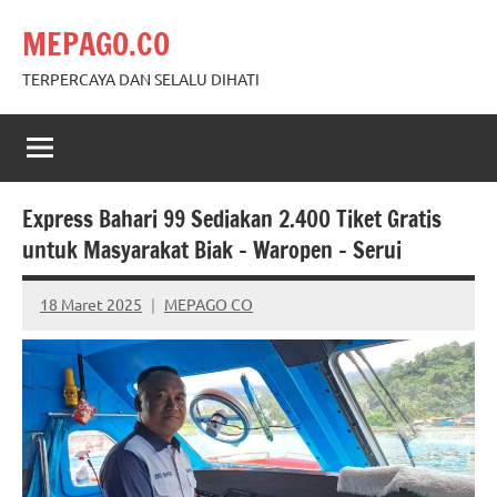
Skip
MEPAGO.CO
to
content
TERPERCAYA DAN SELALU DIHATI
Express Bahari 99 Sediakan 2.400 Tiket Gratis
untuk Masyarakat Biak – Waropen – Serui
18 Maret 2025
MEPAGO CO
No
comments