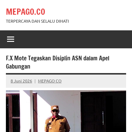
Skip
MEPAGO.CO
to
content
TERPERCAYA DAN SELALU DIHATI
F.X Mote Tegaskan Disiplin ASN dalam Apel
Gabungan
8 Juni 2026
MEPAGO CO
No
comments