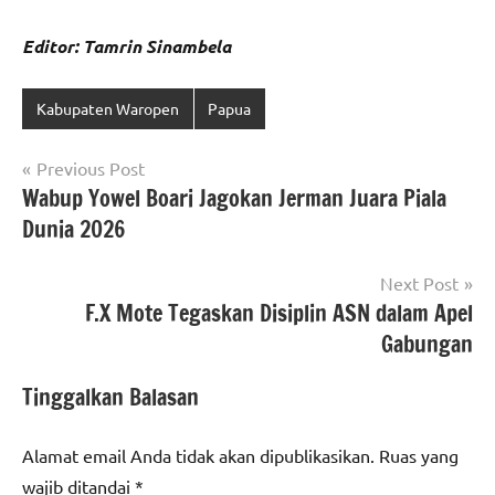
Editor: Tamrin Sinambela
Kabupaten Waropen
Papua
Navigasi
Previous Post
Wabup Yowel Boari Jagokan Jerman Juara Piala
pos
Dunia 2026
Next Post
F.X Mote Tegaskan Disiplin ASN dalam Apel
Gabungan
Tinggalkan Balasan
Alamat email Anda tidak akan dipublikasikan.
Ruas yang
wajib ditandai
*