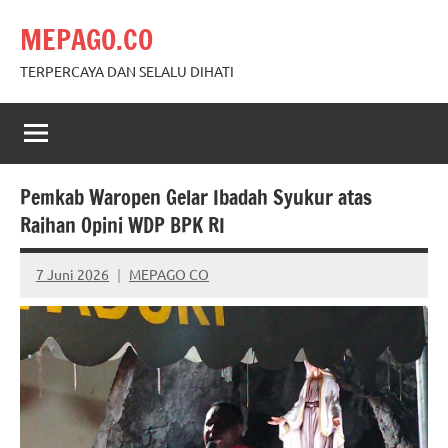
Skip
MEPAGO.CO
to
content
TERPERCAYA DAN SELALU DIHATI
Pemkab Waropen Gelar Ibadah Syukur atas
Raihan Opini WDP BPK RI
7 Juni 2026
MEPAGO CO
No
comments