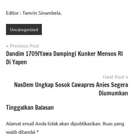
Editor : Tamrin Sinambela.
Uncategorized
Navigasi
Previous Post
Dandim 1709/Yawa Dampingi Kunker Mensos RI
pos
Di Yapen
Next Post
NasDem Ungkap Sosok Cawapres Anies Segera
Diumumkan
Tinggalkan Balasan
Alamat email Anda tidak akan dipublikasikan.
Ruas yang
wajib ditandai
*