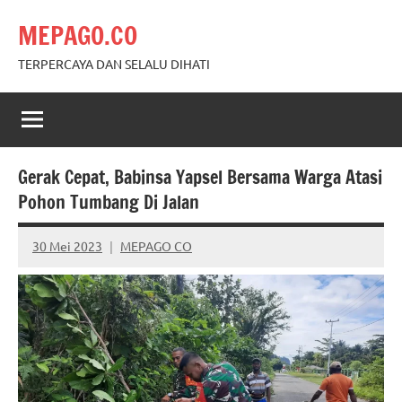
Skip
MEPAGO.CO
to
content
TERPERCAYA DAN SELALU DIHATI
Gerak Cepat, Babinsa Yapsel Bersama Warga Atasi
Pohon Tumbang Di Jalan
30 Mei 2023
MEPAGO CO
No
comments