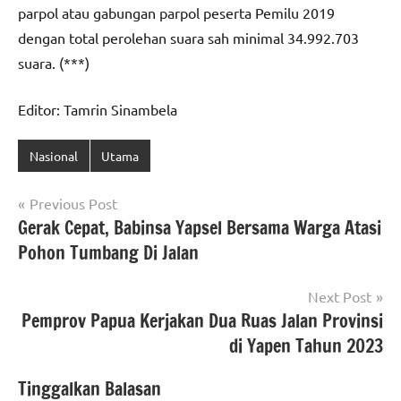
parpol atau gabungan parpol peserta Pemilu 2019
dengan total perolehan suara sah minimal 34.992.703
suara. (***)
Editor: Tamrin Sinambela
Nasional
Utama
Navigasi
Previous Post
Gerak Cepat, Babinsa Yapsel Bersama Warga Atasi
pos
Pohon Tumbang Di Jalan
Next Post
Pemprov Papua Kerjakan Dua Ruas Jalan Provinsi
di Yapen Tahun 2023
Tinggalkan Balasan