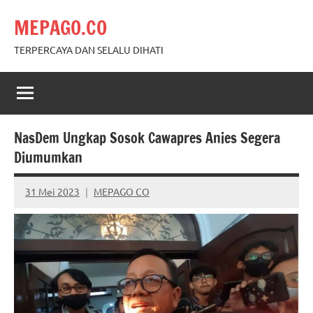
Skip
MEPAGO.CO
to
content
TERPERCAYA DAN SELALU DIHATI
NasDem Ungkap Sosok Cawapres Anies Segera
Diumumkan
31 Mei 2023
MEPAGO CO
No
comments