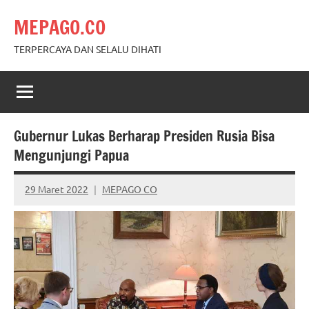
Skip
MEPAGO.CO
to
content
TERPERCAYA DAN SELALU DIHATI
Gubernur Lukas Berharap Presiden Rusia Bisa
Mengunjungi Papua
29 Maret 2022
MEPAGO CO
No
comments