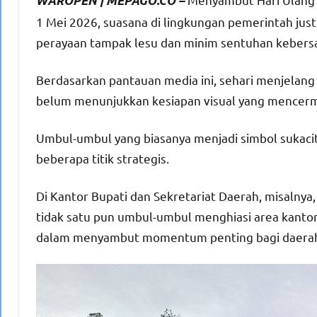
WAROPEN | MEPAGO.CO –
1 Mei 2026, suasana di lingkungan pemerintah justr
perayaan tampak lesu dan minim sentuhan keber
Berdasarkan pantauan media ini, sehari menjelang
belum menunjukkan kesiapan visual yang mencermi
Umbul-umbul yang biasanya menjadi simbol sukacita
beberapa titik strategis.
Di Kantor Bupati dan Sekretariat Daerah, misaln
tidak satu pun umbul-umbul menghiasi area kantor
dalam menyambut momentum penting bagi daera