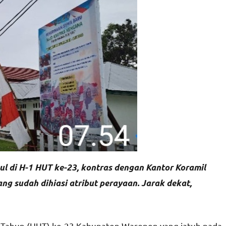
 di H-1 HUT ke-23, kontras dengan Kantor Koramil
g sudah dihiasi atribut perayaan. Jarak dekat,
Tahun (HUT) ke-23 Kabupaten Waropen yang jatuh pada