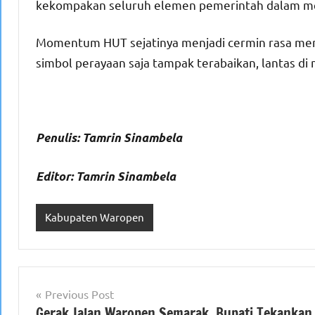
kekompakan seluruh elemen pemerintah dalam m
Momentum HUT sejatinya menjadi cermin rasa memi
simbol perayaan saja tampak terabaikan, lantas d
Penulis: Tamrin Sinambela
Editor: Tamrin Sinambela
Kabupaten Waropen
Navigasi
Previous Post
Gerak Jalan Waropen Semarak, Bupati Tekankan