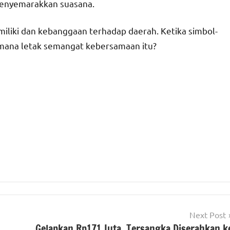
enyemarakkan suasana.
liki dan kebanggaan terhadap daerah. Ketika simbol-
i mana letak semangat kebersamaan itu?
Next Post
Gelapkan Rp171 Juta, Tersangka Diserahkan k