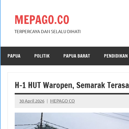
Skip
to
MEPAGO.CO
content
TERPERCAYA DAN SELALU DIHATI
PAPUA
POLITIK
PAPUA BARAT
PENDIDIKAN
H-1 HUT Waropen, Semarak Terasa
30 April 2026
MEPAGO CO
No
comments