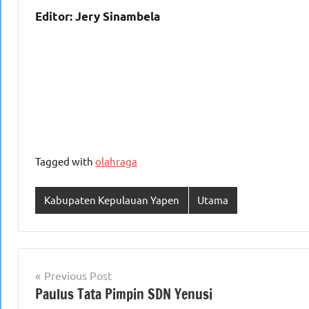
Editor: Jery Sinambela
Tagged with
olahraga
Kabupaten Kepulauan Yapen
Utama
Navigasi
Previous Post
Paulus Tata Pimpin SDN Yenusi
pos