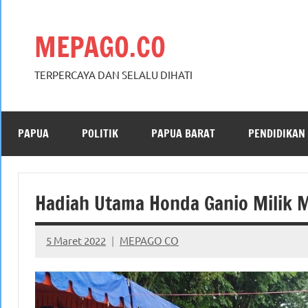
Skip
to
MEPAGO.CO
content
TERPERCAYA DAN SELALU DIHATI
PAPUA
POLITIK
PAPUA BARAT
PENDIDIKAN
Hadiah Utama Honda Ganio Milik 
5 Maret 2022
MEPAGO CO
No
comments