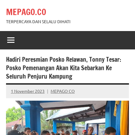
Skip
MEPAGO.CO
to
content
TERPERCAYA DAN SELALU DIHATI
Hadiri Peresmian Posko Relawan, Tonny Tesar:
Posko Pemenangan Akan Kita Sebarkan Ke
Seluruh Penjuru Kampung
1 November 2023
MEPAGO CO
No
comments