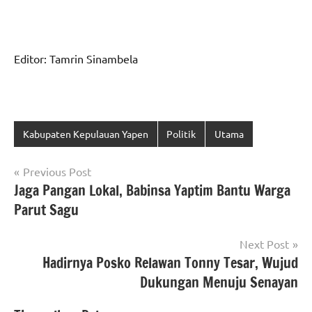
Editor: Tamrin Sinambela
Kabupaten Kepulauan Yapen
Politik
Utama
Navigasi
Previous Post
Jaga Pangan Lokal, Babinsa Yaptim Bantu Warga
pos
Parut Sagu
Next Post
Hadirnya Posko Relawan Tonny Tesar, Wujud
Dukungan Menuju Senayan