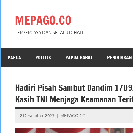
Skip
to
MEPAGO.CO
content
TERPERCAYA DAN SELALU DIHATI
PAPUA
POLITIK
PAPUA BARAT
PENDIDIKAN
Hadiri Pisah Sambut Dandim 1709,
Kasih TNI Menjaga Keamanan Terit
2 Desember 2023
MEPAGO CO
No
comments