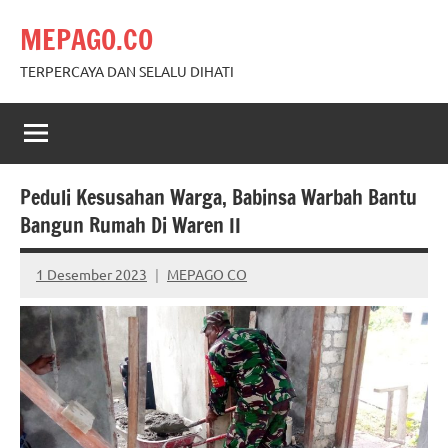
Skip
MEPAGO.CO
to
content
TERPERCAYA DAN SELALU DIHATI
Peduli Kesusahan Warga, Babinsa Warbah Bantu
Bangun Rumah Di Waren II
1 Desember 2023
MEPAGO CO
No
comments