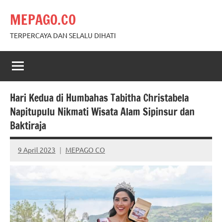
Skip
MEPAGO.CO
to
content
TERPERCAYA DAN SELALU DIHATI
Hari Kedua di Humbahas Tabitha Christabela
Napitupulu Nikmati Wisata Alam Sipinsur dan
Baktiraja
9 April 2023
MEPAGO CO
No
comments