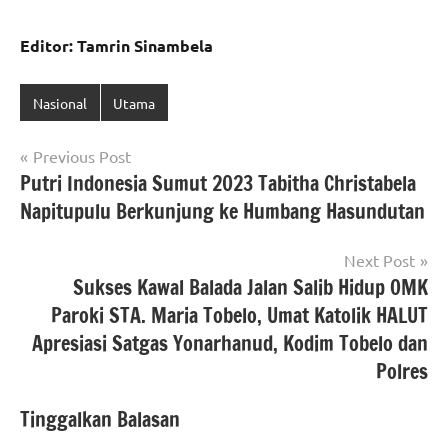
Editor: Tamrin Sinambela
Nasional
Utama
Navigasi
Previous Post
Putri Indonesia Sumut 2023 Tabitha Christabela
pos
Napitupulu Berkunjung ke Humbang Hasundutan
Next Post
Sukses Kawal Balada Jalan Salib Hidup OMK
Paroki STA. Maria Tobelo, Umat Katolik HALUT
Apresiasi Satgas Yonarhanud, Kodim Tobelo dan
Polres
Tinggalkan Balasan