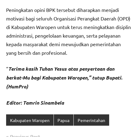
Peningkatan opini BPK tersebut diharapkan menjadi
motivasi bagi seluruh Organisasi Perangkat Daerah (OPD)
di Kabupaten Waropen untuk terus meningkatkan disiplin
administrasi, pengelolaan keuangan, serta pelayanan
kepada masyarakat demi mewujudkan pemerintahan
yang bersih dan profesional.
“
Terima kasih Tuhan Yesus atas penyertaan dan
berkat-Mu bagi Kabupaten Waropen,” tutup Bupati.
(HumPro)
Editor: Tamrin Sinambela
Kabupaten Waropen
Papua
Pemerintahan
Navigasi
Previous Post