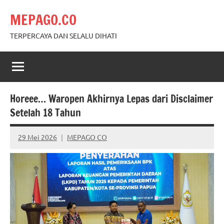
Skip
MEPAGO.CO
to
content
TERPERCAYA DAN SELALU DIHATI
Horeee… Waropen Akhirnya Lepas dari Disclaimer
Setelah 18 Tahun
29 Mei 2026
MEPAGO CO
No
comments